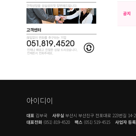
공지
아이디이
대표
김부국
사무실
부산시 부산진구 전포대로 223번길 14-2
대표전화
(051) 819-4520
팩스
(051) 519-4515
사업자 등