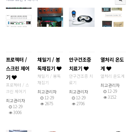
프로젝터 /
채밀기 / 봉
안구건조증
열처리 온도
스크린 제어
독채집기
치료기
계
채밀기 / 봉독
안구건조증 치
열처리 온도계
기
채집기
료기
프로젝터 / 스
최고관리자
12-29
크린 제어기
최고관리자
최고관리자
3152
12-29
12-29
최고관리자
2675
2706
12-29
3006