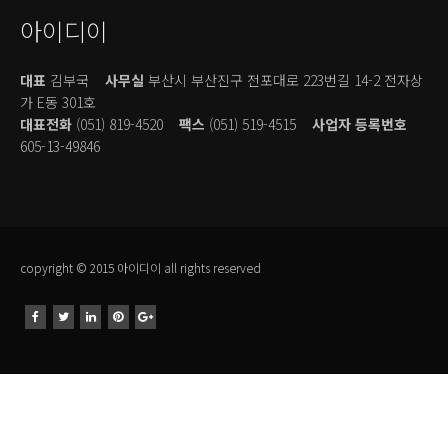
아이디이
대표
김부국
사무실
부산시 부산진구 전포대로 223번길 14-2 전자상
가 E동 301호
대표전화
(051) 819-4520
팩스
(051) 519-4515
사업자 등록번호
605-13-49846
copyright © 2015 아이디이 all rights reserved