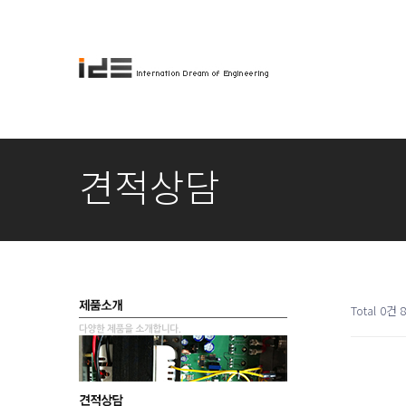
견적상담
Total 0건