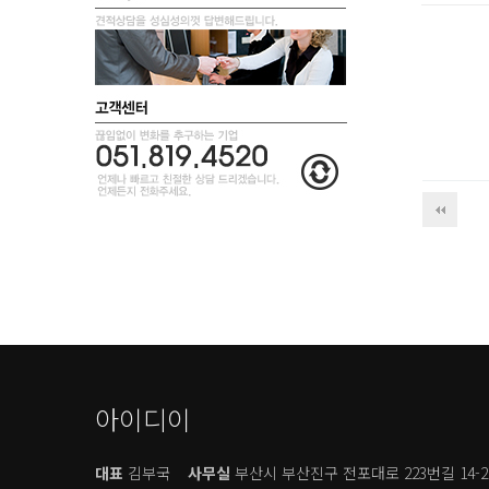
아이디이
대표
김부국
사무실
부산시 부산진구 전포대로 223번길 14-2