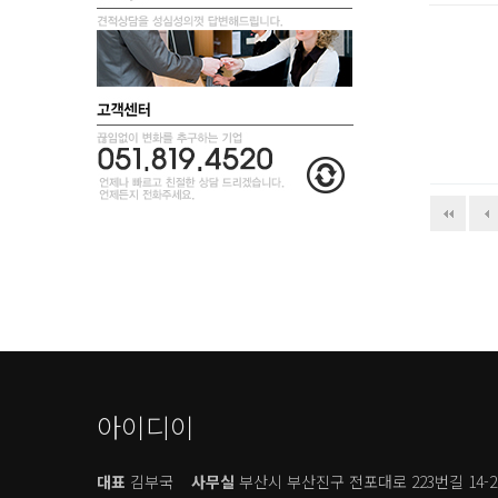
아이디이
대표
김부국
사무실
부산시 부산진구 전포대로 223번길 14-2