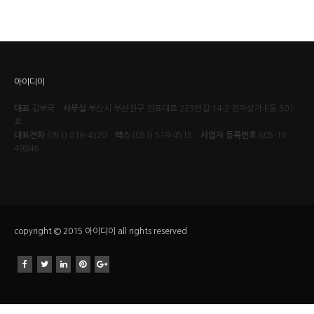
아이디이
대표
김부국
사무실
부산시 부산진구 전포대로 223번길 14-2 전자상가 E동 301
호
대표전화
(051) 819-4520
팩스
(051) 519-4515
사업자 등록번호
605-13-
49846
copyright © 2015 아이디이 all rights reserved