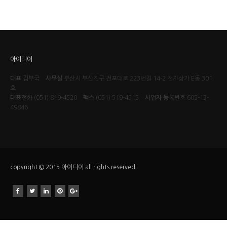
아이디이
대표
김부국
사무실
부산시 부산진구 전포대로 223번길 14-2 전자상가 E동 301
호
대표전화
(051) 819-4520
팩스
(051) 519-4515
사업자 등록번호
605-13-
49846
copyright © 2015 아이디이 all rights reserved