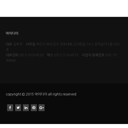
아이디이
대표
김부국
사무실
부산시 부산진구 전포대로 223번길 14-2 전자상가 E동 301
호
대표전화
(051) 819-4520
팩스
(051) 519-4515
사업자 등록번호
605-13-
49846
copyright © 2015 아이디이 all rights reserved