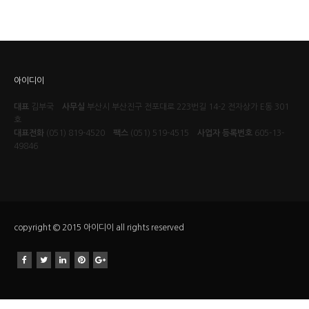
아이디이
대표
김부국
사무실
부산시 부산진구 전포대로 223번길 14-2 전자상가 E동 301
호
대표전화
(051) 819-4520
팩스
(051) 519-4515
사업자 등록번호
605-13-
49846
copyright © 2015 아이디이 all rights reserved