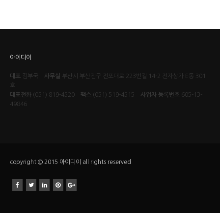
아이디이
대표
김부국
사무실
부산시 부산진구 전포대로 223번길 14-2 전자상가 E동 301
호
대표전화
(051) 819-4520
팩스
(051) 519-4515
사업자 등록번호
605-13-
49846
copyright © 2015 아이디이 all rights reserved