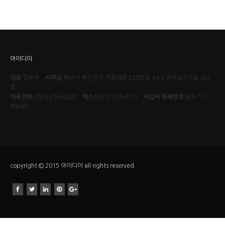
아이디이
대표
김부국
사무실
부산시 부산진구 전포대로 223번길 14-2 전자상가 E동 301
호
대표전화
(051) 819-4520
팩스
(051) 519-4515
사업자 등록번호
605-13-
49846
copyright © 2015 아이디이 all rights reserved