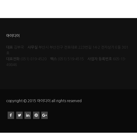
아이디이
대표
김부국
사무실
부산시 부산진구 전포대로 223번길 14-2 전자상가 E동 301
호
대표전화
(051) 819-4520
팩스
(051) 519-4515
사업자 등록번호
605-13-
49846
copyright © 2015 아이디이 all rights reserved