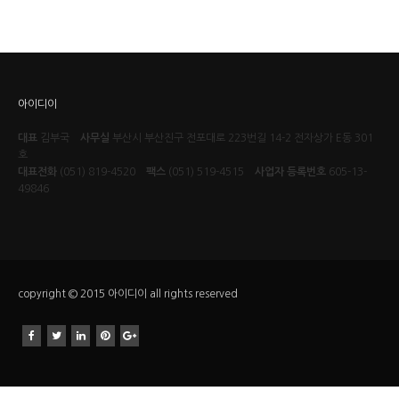
아이디이
대표
김부국
사무실
부산시 부산진구 전포대로 223번길 14-2 전자상가 E동 301
호
대표전화
(051) 819-4520
팩스
(051) 519-4515
사업자 등록번호
605-13-
49846
copyright © 2015 아이디이 all rights reserved