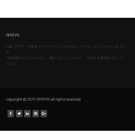
아이디이
대표
김부국
사무실
부산시 부산진구 전포대로 223번길 14-2 전자상가 E동 301
호
대표전화
(051) 819-4520
팩스
(051) 519-4515
사업자 등록번호
605-13-
49846
copyright © 2015 아이디이 all rights reserved