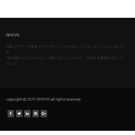
아이디이
대표
김부국
사무실
부산시 부산진구 전포대로 223번길 14-2 전자상가 E동 301
호
대표전화
(051) 819-4520
팩스
(051) 519-4515
사업자 등록번호
605-13-
49846
copyright © 2015 아이디이 all rights reserved