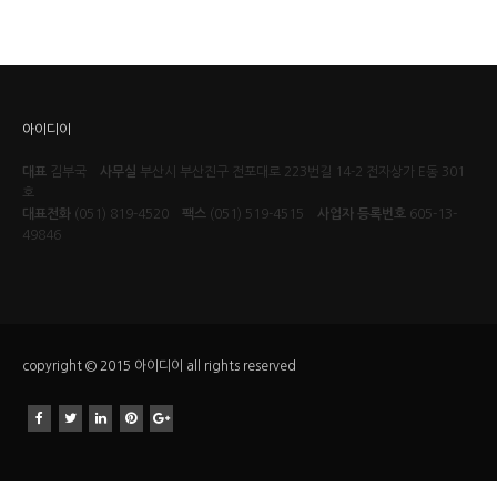
아이디이
대표
김부국
사무실
부산시 부산진구 전포대로 223번길 14-2 전자상가 E동 301
호
대표전화
(051) 819-4520
팩스
(051) 519-4515
사업자 등록번호
605-13-
49846
copyright © 2015 아이디이 all rights reserved