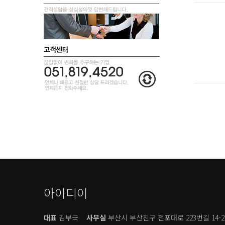
아이디이
대표
김부국
사무실
부산시 부산진구 전포대로 223번길 14-2