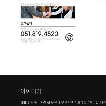
아이디이
대표
김부국
사무실
부산시 부산진구 전포대로 223번길 14-2