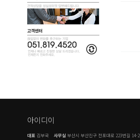
아이디이
대표
김부국
사무실
부산시 부산진구 전포대로 223번길 14-2