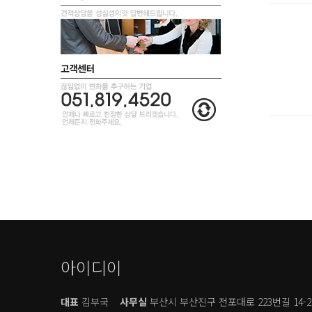
아이디이
대표
김부국
사무실
부산시 부산진구 전포대로 223번길 14-2