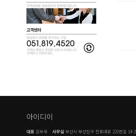
아이디이
대표
김부국
사무실
부산시 부산진구 전포대로 223번길 14-2