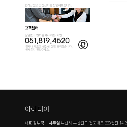
아이디이
대표
김부국
사무실
부산시 부산진구 전포대로 223번길 14-2