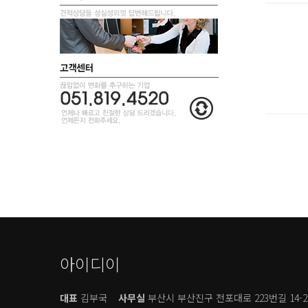
아이디이
대표
김부국
사무실
부산시 부산진구 전포대로 223번길 14-2