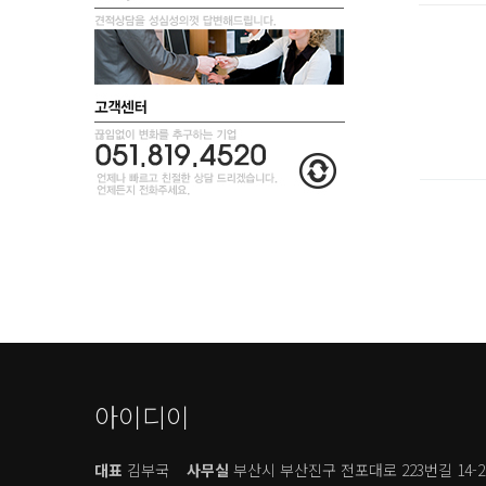
아이디이
대표
김부국
사무실
부산시 부산진구 전포대로 223번길 14-2