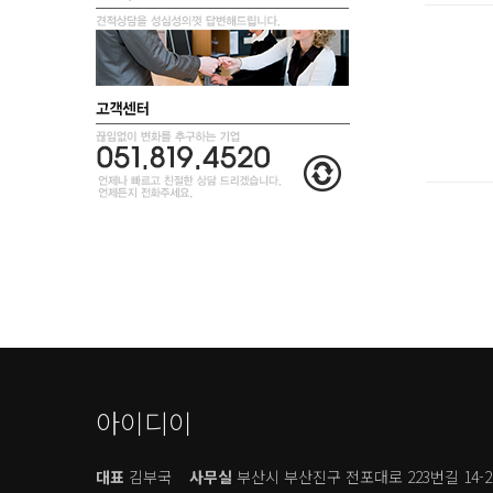
아이디이
대표
김부국
사무실
부산시 부산진구 전포대로 223번길 14-2