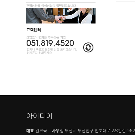
아이디이
대표
김부국
사무실
부산시 부산진구 전포대로 223번길 14-2