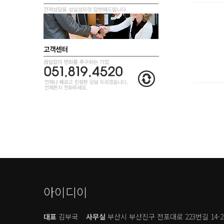
아이디이
대표
김부국
사무실
부산시 부산진구 전포대로 223번길 14-2