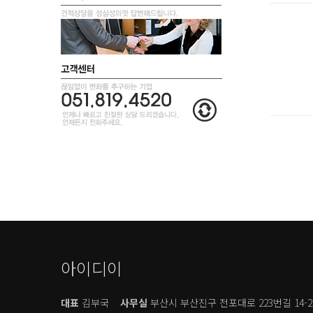
아이디이
대표
김부국
사무실
부산시 부산진구 전포대로 223번길 14-2