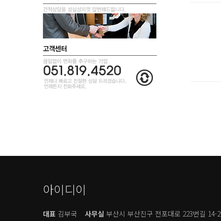
아이디이
대표
김부국
사무실
부산시 부산진구 전포대로 223번길 14-2