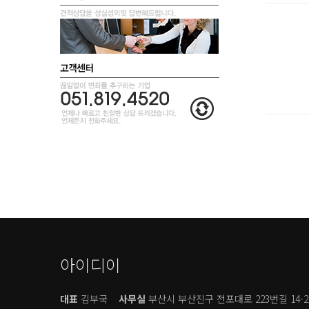
아이디이
대표
김부국
사무실
부산시 부산진구 전포대로 223번길 14-2