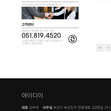
아이디이
대표
김부국
사무실
부산시 부산진구 전포대로 223번길 14-2