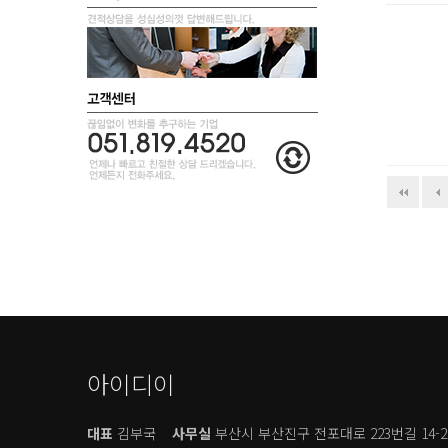
아이디이
대표
김부국
사무실
부산시 부산진구 전포대로 223번길 14-2